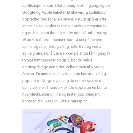
applikasjoner som tillater pengespill tilgjengelig på
Google og Apple enheter. Et likeverdig spilltilbud
opprettholdes for alle spillere. NetEnt spill er ofte
en del av spillbibliotekene til norske nettcasinoer,
og de har skapt ikoniske titler som «Starburst» og
«Gonzo’s Quest. Lisenser, som vi ser på senere,
spiller også en veldig viktig rolle. Øv deg ved å
spille gratis. For å være sikker på at du får tilgang til
trygge nettcasinoer og spill, bør du velge
norskspråklige nettsider. Velkommen til Norges
Casino. En annen spillutvikler som har vært veldig
populære i Norge over lang tid er den svenske
spillutvikleren Thunderkick. Du oppretter en konto
hos MuchBetter online og laster opp penger til
kontoen din. 5000 kr + 200 Gratisspinn.