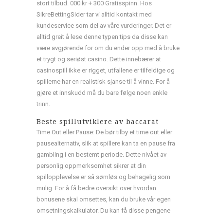
stort tilbud. 000 kr + 300 Gratisspinn. Hos
SikreBettingSider tar vi alltid kontakt med
kundeservice som del av våre vurderinger. Det er
alltid greit å lese denne typen tips da disse kan
være avgjørende for om du ender opp med å bruke
et trygt og seriøst casino. Dette innebærer at
casinospill ikke er rigget, utfallene er tilfeldige og
spillerne har en realistisk sjanse til å vinne. For å
gjøre et innskudd må du bare følge noen enkle
trinn.
Beste spillutviklere av baccarat
Time Out eller Pause: De bør tilby et time out eller
pausealternativ, slik at spillere kan ta en pause fra
gambling i en bestemt periode. Dette nivået av
personlig oppmerksomhet sikrer at din
spillopplevelse er så sømløs og behagelig som
mulig. For å få bedre oversikt over hvordan
bonusene skal omsettes, kan du bruke vår egen
omsetningskalkulator. Du kan få disse pengene