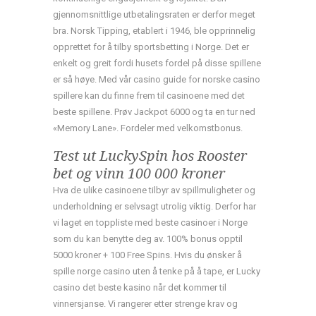
gjennomsnittlige utbetalingsraten er derfor meget
bra. Norsk Tipping, etablert i 1946, ble opprinnelig
opprettet for å tilby sportsbetting i Norge. Det er
enkelt og greit fordi husets fordel på disse spillene
er så høye. Med vår casino guide for norske casino
spillere kan du finne frem til casinoene med det
beste spillene. Prøv Jackpot 6000 og ta en tur ned
«Memory Lane». Fordeler med velkomstbonus.
Test ut LuckySpin hos Rooster
bet og vinn 100 000 kroner
Hva de ulike casinoene tilbyr av spillmuligheter og
underholdning er selvsagt utrolig viktig. Derfor har
vi laget en toppliste med beste casinoer i Norge
som du kan benytte deg av. 100% bonus opptil
5000 kroner + 100 Free Spins. Hvis du ønsker å
spille norge casino uten å tenke på å tape, er Lucky
casino det beste kasino når det kommer til
vinnersjanse. Vi rangerer etter strenge krav og