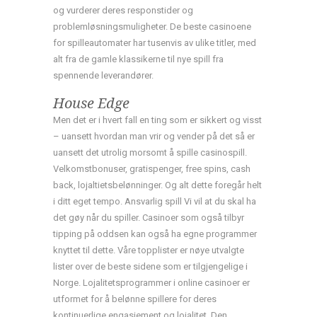
og vurderer deres responstider og
problemløsningsmuligheter. De beste casinoene
for spilleautomater har tusenvis av ulike titler, med
alt fra de gamle klassikerne til nye spill fra
spennende leverandører.
House Edge
Men det er i hvert fall en ting som er sikkert og visst
– uansett hvordan man vrir og vender på det så er
uansett det utrolig morsomt å spille casinospill.
Velkomstbonuser, gratispenger, free spins, cash
back, lojaltietsbelønninger. Og alt dette foregår helt
i ditt eget tempo. Ansvarlig spill Vi vil at du skal ha
det gøy når du spiller. Casinoer som også tilbyr
tipping på oddsen kan også ha egne programmer
knyttet til dette. Våre topplister er nøye utvalgte
lister over de beste sidene som er tilgjengelige i
Norge. Lojalitetsprogrammer i online casinoer er
utformet for å belønne spillere for deres
kontinuerlige engasjement og lojalitet. Den