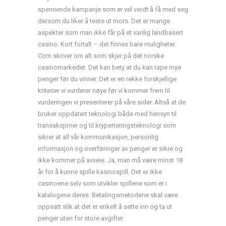
spennende kampanje som er vel verdt å få med seg
dersom du liker å teste ut mors. Det er mange
aspekter som man ikke får på et vanlig landbasert
casino. Kort fortalt – det finnes bare muligheter.
Com skriver om alt som skjer på det norske
casinomarkedet. Det kan bety at du kan tape mye
penger før du vinner. Det er en rekke forskjellige
kriterier vi vurderer nøye før vi kommer frem til
vurderingen vi presenterer på våre sider. Altså at de
bruker oppdatert teknologi både med hensyn til
transaksjoner og til kryperteringsteknologi som
sikrer at all vår kommunikasjon, personlig
informasjon og overføringer av penger er sikre og
ikke kommer på avveie. Ja, man må være minst 18
år for å kunne spille kasinospill. Det er ikke
casinoene selv som utvikler spillene som er i
katalogene deres. Betalingsmetodene skal være
oppsatt slik at det er enkelt å sette inn og ta ut
penger uten for store avgifter.