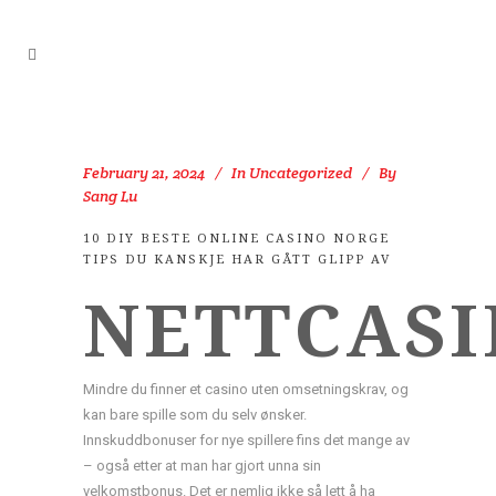
February 21, 2024
In
Uncategorized
By
Sang Lu
10 DIY BESTE ONLINE CASINO NORGE
TIPS DU KANSKJE HAR GÅTT GLIPP AV
NETTCAS
Mindre du finner et casino uten omsetningskrav, og
kan bare spille som du selv ønsker.
Innskuddbonuser for nye spillere fins det mange av
– også etter at man har gjort unna sin
velkomstbonus. Det er nemlig ikke så lett å ha