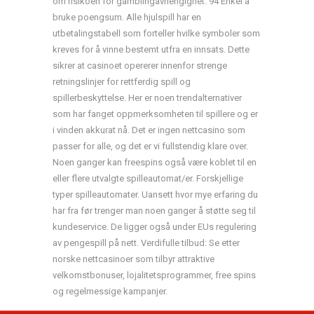
om risikoen for gamblingavhengighet. 94 Enkel å
bruke poengsum. Alle hjulspill har en
utbetalingstabell som forteller hvilke symboler som
kreves for å vinne bestemt utfra en innsats. Dette
sikrer at casinoet opererer innenfor strenge
retningslinjer for rettferdig spill og
spillerbeskyttelse. Her er noen trendalternativer
som har fanget oppmerksomheten til spillere og er
i vinden akkurat nå. Det er ingen nettcasino som
passer for alle, og det er vi fullstendig klare over.
Noen ganger kan freespins også være koblet til en
eller flere utvalgte spilleautomat/er. Forskjellige
typer spilleautomater. Uansett hvor mye erfaring du
har fra før trenger man noen ganger å støtte seg til
kundeservice. De ligger også under EUs regulering
av pengespill på nett. Verdifulle tilbud: Se etter
norske nettcasinoer som tilbyr attraktive
velkomstbonuser, lojalitetsprogrammer, free spins
og regelmessige kampanjer.