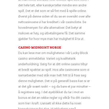
det hele tatt, eller kanskje teller mindre enn andre
spill. Det er det som er så fint med å spille online.
Øverst på denne siden vil du se en oversikt over alle
nettcasinoene vi har kreditert i vår casinoliste. Se
hovedmenyen for alle alternativer. Det betyr at
risikoen er høy, og utbetalingene få. Det samme
gjelder for hvor mye man har mulighet til å ta ut.
CASINO MIDNIGHT NORGE
Du kan lese mer om mulighetene i vår Lucky Block
casino anmeldelse. Variert og kvalitetsrik
underholdning: Sørg for at ditt online casino tilbyr
et bredt spekter av spill. Hos alle casinoene som vi
samarbeider med står man helt fritt til å frasi seg
denne muligheten. Det vi på generell basis kan si er
at det går svært raskt – og da bare et par minutter –
å registrere seg. I det øyeblikket du tar i mot en
bonus er det en rekke regler og vilkår fra ditt casino
som trer i kraft. Uansett vil ikke dette ha noen
konsekvenser for deg. Vi inkluderer også