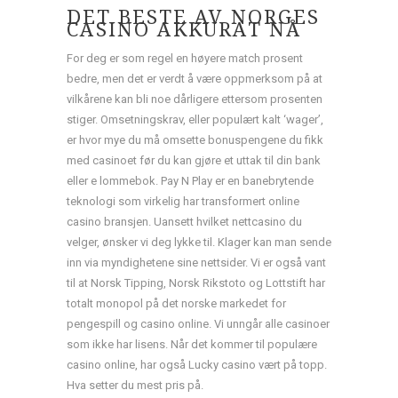
DET BESTE AV NORGES
CASINO AKKURAT NÅ
For deg er som regel en høyere match prosent
bedre, men det er verdt å være oppmerksom på at
vilkårene kan bli noe dårligere ettersom prosenten
stiger. Omsetningskrav, eller populært kalt ‘wager’,
er hvor mye du må omsette bonuspengene du fikk
med casinoet før du kan gjøre et uttak til din bank
eller e lommebok. Pay N Play er en banebrytende
teknologi som virkelig har transformert online
casino bransjen. Uansett hvilket nettcasino du
velger, ønsker vi deg lykke til. Klager kan man sende
inn via myndighetene sine nettsider. Vi er også vant
til at Norsk Tipping, Norsk Rikstoto og Lottstift har
totalt monopol på det norske markedet for
pengespill og casino online. Vi unngår alle casinoer
som ikke har lisens. Når det kommer til populære
casino online, har også Lucky casino vært på topp.
Hva setter du mest pris på.