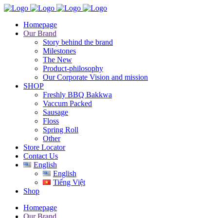
Homepage
Our Brand
Story behind the brand
Milestones
The New
Product-philosophy
Our Corporate Vision and mission
SHOP
Freshly BBQ Bakkwa
Vaccum Packed
Sausage
Floss
Spring Roll
Other
Store Locator
Contact Us
English
English
Tiếng Việt
Shop
Homepage
Our Brand