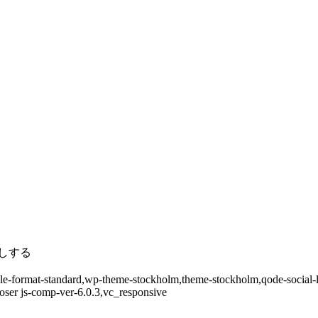
しする
ingle-format-standard,wp-theme-stockholm,theme-stockholm,qode-social
oser js-comp-ver-6.0.3,vc_responsive