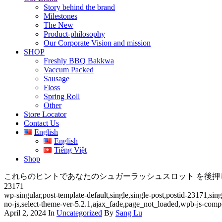
Story behind the brand
Milestones
The New
Product-philosophy
Our Corporate Vision and mission
SHOP
Freshly BBQ Bakkwa
Vaccum Packed
Sausage
Floss
Spring Roll
Other
Store Locator
Contact Us
English
English
Tiếng Việt
Shop
これらのヒントであなたのシュガーラッシュスロット を後押
23171
wp-singular,post-template-default,single,single-post,postid-23171,s
no-js,select-theme-ver-5.2.1,ajax_fade,page_not_loaded,wpb-js-comp
April 2, 2024
In
Uncategorized
By
Sang Lu