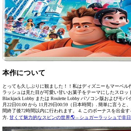
本作について
とっても久しぶりに観ました！！私はディズニーもマーベル作
ラッシュは見た目が可愛い甘いお菓子をテーマにしたスロットですが
Blackjack Lobby または Roulette Lobby 
月22日01:00 から 11月29日00:59（日本時間）.
間終了後72時間以内に行われます。 4. このボーナスを出
方.
甘くて魅力的なスピンの世界🌎 – シュガーラッシュで非