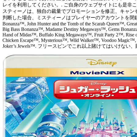
レイを利用してください。. ご自身のウェブサイトにも是非
スティーノは、独自の裁量でプロモーションを修正、キャン
判断した場合、ミスティーノはプレイヤーのアカウントを閉鎖し残高を没
Bonanza™, John Hunter and the Tomb of the Scarab Queen™, Grea
Big Bass Bonanza™, Madame Destiny Megaways™, Gems Bonanza™
Hand of Midas™, Buffalo King Megaways™, Fruit Party 2™, Rise 
Chicken Escape™, Mysterious™, Wild Walker™, Voodoo Magic™, V
Joker’s Jewels™. フリースピンでこれ以上賭けてはい