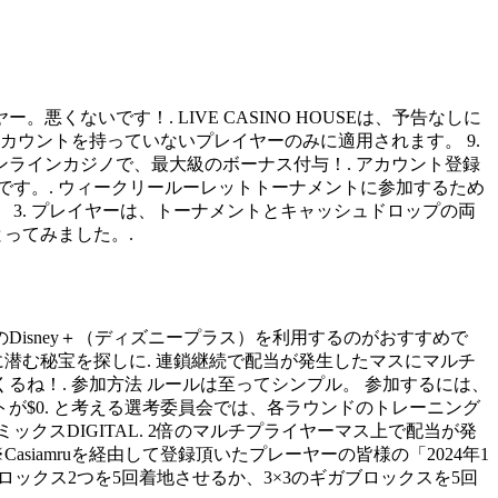
ないです！. LIVE CASINO HOUSEは、予告なしに
カウントを持っていないプレイヤーのみに適用されます。 9.
ンラインカジノで、最大級のボーナス付与！. アカウント登録
です。. ウィークリールーレットトーナメントに参加するため
3. プレイヤーは、トーナメントとキャッシュドロップの両
とってみました。.
isney＋（ディズニープラス）を利用するのがおすすめで
、深海に潜む秘宝を探しに. 連鎖継続で配当が発生したマスにマルチ
ね！. 参加方法 ルールは至ってシンプル。 参加するには、
$0. と考える選考委員会では、各ラウンドのトレーニング
ックスDIGITAL. 2倍のマルチプライヤーマス上で配当が発
siamruを経由して登録頂いたプレーヤーの皆様の「2024年1
ロックス2つを5回着地させるか、3×3のギガブロックスを5回