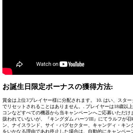
お誕生日限定ボーナスの獲得方法:
賞金は上位3プレイヤー様に分配されます。 10. はい、ス
でリセットされることはありません。. プレイヤーは18歳
コンなどすべての機器から当キャンペーンへご応募いただけます。. R Jump 
扱われていないが、『キングダム ハーツIII』にてラルフが
ン、ナイスランド、サイ・バグセクター、キャンディ・キング
をいかなる理由であれ停止した場合は、自動的にキャンペーン