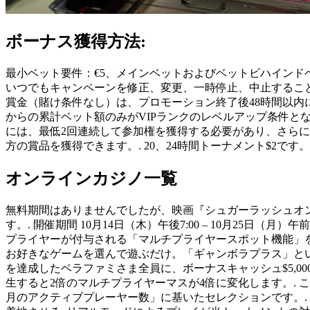
ボーナス獲得方法:
最小ベット要件：€5、メインベットおよびベットビハインドベット
いつでもキャンペーンを修正、変更、一時停止、中止すること
賞金（賭け条件なし）は、プロモーション終了後48時間以内に
からの累計ベット額のみがVIPランクのレベルアップ条件と
には、最低2回連続して参加権を獲得する必要があり、さらに
方の賞品を獲得できます。. 20、24時間トーナメント$2で
オンラインカジノ一覧
無料期間はありませんでしたが、映画『シュガーラッシュオン
す。. 開催期間 10月14日（木）午後7:00 – 10月25
プライヤーが付与される「マルチプライヤースポット機能」を
お好きなゲームを選んで遊ぶだけ。「ギャンボラプラス」とい
を達成したベラファミさま全員に、ボーナスキャッシュ$5,000
生すると2倍のマルチプライヤーマスが4倍に変化します。. この
月のアクティブプレーヤー数」に基いたセレクションです。. 