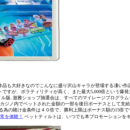
品も大好きなのでこんなに盛り沢山キャラが登場する凄い作品
、ボラティリティが高く、また最大5,000倍という爆発力を持つスペ
パソコン版およびモバイル版. 遊雅ショップ抽選会は、すべてのマイレージプ
 簡単に言うと、カジノ内でベットされた金額の一部を後日ボーナスとし
金する為の賭け金条件は４０倍で、勝利上限はボーナス額の15倍で
日常を体験！
ベットティルトは、いつでも本プロモーションをキ